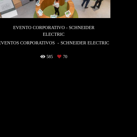
EVENTO CORPORATIVO - SCHNEIDER
ELECTRIC
EVENTOS CORPORATIVOS
SCHNEIDER ELECTRIC
585
70